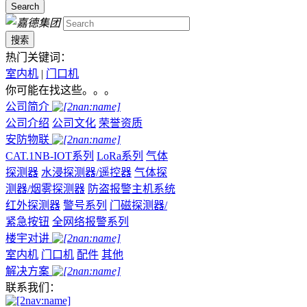
Search
搜索
热门关键词：
室内机
|
门口机
你可能在找这些。。。
公司简介
公司介绍
公司文化
荣誉资质
安防物联
CAT.1NB-IOT系列
LoRa系列
气体
探测器
水浸探测器/遥控器
气体探
测器/烟雾探测器
防盗报警主机系统
红外探测器
警号系列
门磁探测器/
紧急按钮
全网络报警系列
楼宇对讲
室内机
门口机
配件
其他
解决方案
联系我们：